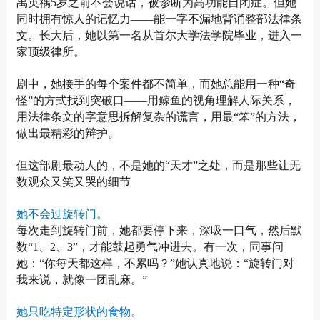
禹英禑5岁之前不会说话，被诊断为高功能自闭症。但她
同时拥有惊人的记忆力——能一字不漏地背诵整部法律条
文。长大后，她以第一名从首尔大学法学院毕业，进入一
家顶级律所。
剧中，她接手的每个案件都不简单，而她总能用一种“奇
怪”的方式找到突破口——用鲸鱼的视角理解人际关系，
用法律条文的字意思拆解复杂的谎言，用最“笨”的方法，
做出最精彩的辩护。
但这部剧最动人的，不是她的“天才”之处，而是那些让无
数观众又笑又哭的细节
她不会过旋转门。
每次走到旋转门前，她都要停下来，深吸一口气，然后默
数“1、2、3”，才能鼓起勇气冲进去。有一次，同事问
她：“你每天都这样，不累吗？”她认真地说：“旋转门对
我来说，就像一团乱麻。”
她只吃特定形状的食物。