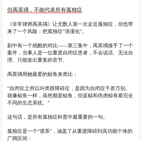
但禹英禑，不能代表所有孤独症
《非常律师禹英禑》让无数人第一次走近孤独症，但也带
来了一个风险：把孤独症“浪漫化”。
剧中有一个残酷的对比——第三集中，禹英禑接手了一个
案件，当事人是一位重度自闭症患者，不会说话、无法自
理、只能发出重复的音节。
禹英禑用她最爱的鲸鱼来类比：
“自闭症之所以叫类群障碍症，是因为自闭症千差万别。
就像鲸鱼一样，虽然都是鲸鱼，但蓝鲸和伪虎鲸有着完全
不同的生态系统。”
这句话，是所有孤独症科普中最重要的一句。
孤独症是一个“谱系”，涵盖了从重度障碍到高功能个体的
广阔区间：