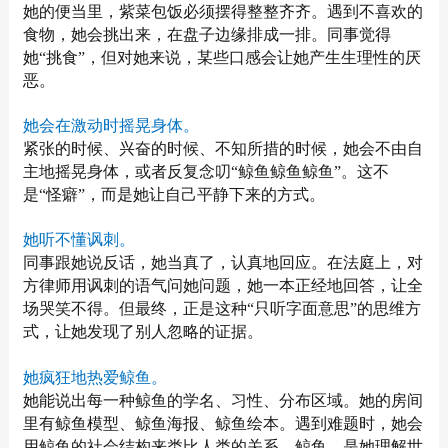
她的便当里，紫菜包饭必须摆得整整齐齐。遇到不喜欢的
食物，她会挑出来，在盘子边缘排成一排。同事觉得
她“挑食”，但对她来说，某些口感会让她产生生理性的厌
恶。
她会在激动时摇晃身体。
紧张的时候、兴奋的时候、不知所措的时候，她会不由自
主地摇晃身体，或者反复念叨“鲸鱼鲸鱼鲸鱼”。这不
是“怪癖”，而是她让自己平静下来的方式。
她听不懂讽刺。
同事跟她说反话，她当真了，认真地回应。在法庭上，对
方律师用讽刺的语气问她问题，她一本正经地回答，让全
场哭笑不得。但最终，正是这种“只听字面意思”的思维方
式，让她发现了别人忽略的证据。
她疯狂地热爱鲸鱼。
她能说出每一种鲸鱼的学名、习性、分布区域。她的房间
里有鲸鱼模型、鲸鱼海报、鲸鱼绘本。遇到难题时，她会
用鲸鱼的社会结构来类比人类的关系。鲸鱼，是她理解世