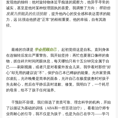
发现他的独特：他对旋转物体近乎痴迷的观察力，他异乎寻常的
诚实，甚至是他对某种纹理固执的喜爱。我调整了方向：
帮助他
发展力所能及的生活技能
，提升他内心的安全感和表达需求的能
力，远 比强迫他挤进“正常”的框框重要。他的幸福，自有其路
径。
最难的功课是
学会照顾自己
。起初觉得这是自私。直到身体
在连轴转后发出严重警告。我开始坚持：再忙也要塞口像样的食
物，抓住碎片时间闭眼休息，每天哪怕只有十五分钟完全属于自
己——刷刷视频，或者只是对着窗外发会儿呆。我学着对那些“好
心”却无用的建议说“不”，保护自己本已稀缺的能量。允许家里偶
尔凌乱，允许晚餐是简单的面条，允许自己在极度疲惫时对孩子
失去耐心，然后在平静后及时道歉、修复。我明白了，一个耗尽
的母亲，给不了孩子任何滋养。
干预刻不容缓。我们筛选了资质可靠、理念科学的机构，开始
了以循证为基础的训练（ABA和一些言语治疗）。看着治疗师专
业而耐心的引导，我不仅是为孩子，也是为自己在学习——学习