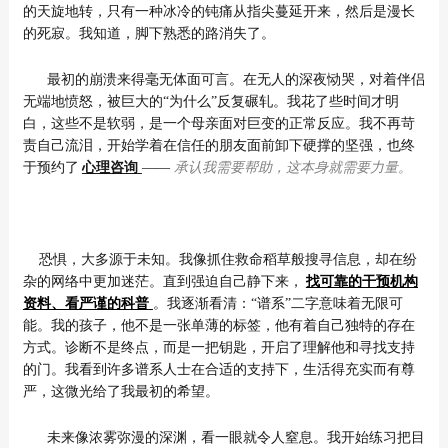
的天旋地转，只有一种冰冷的钝痛从指尖蔓延开来，然后是漫长
的死寂。我知道，脚下熟悉的路消失了。
最初的崩溃来得毫无体面可言。在无人的深夜恸哭，对着伴侣
无端地愤怒，被巨大的“为什么”反复碾轧。我花了些时间才明
白，这些不是软弱，是一个母亲面对巨变的正常反应。我不再苛
责自己流泪，开始学着在信任的朋友面前卸下硬撑的坚强，也终
于预约了
心理咨询
——
承认我需要帮助，这本身就需要力量。
恐惧，大多源于未知。我像抓住救命稻草般搜寻信息，却在纷
杂的网络中更加迷茫。直到强迫自己静下来，
找可靠的干预机构
资料、看严谨的科普
。我逐渐看清：“谱系”二字意味着无限可
能。我的孩子，他不是一张单薄的标签，他有着自己独特的存在
方式。诊断不是终点，而是一把钥匙，开启了理解他和寻找支持
的门。我看到许多谱系人士在合适的支持下，生活得充实而有尊
严，这微光给了我最初的希望。
未来像浓雾弥漫的深渊，看一眼就令人窒息。我开始练习把目