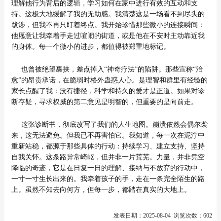
理解他行为背后的逻辑，学习如何在家中进行有效的互动和支
持。这极大地缓解了我的无助感。我清楚这是一场看不到尽头的
跋涉，但我不再只盯着终点。我开始珍惜那些微小的连接瞬间：
他愿意让我牵着手走过喧闹的街道，或是他在不安时主动靠近我
的身体。每一个微小的进步，都值得被郑重地标记。
也曾被绝望裹挟，差点掉入“神奇疗法”的陷阱。那些宣称“治
愈”的昂贵承诺，在脆弱时格外蛊惑人心。是理智和群里有经验的
家长点醒了我：没有捷径，科学和持久的爱才是正道。如果对诊
断存疑，寻求权威的第二意见是明智的，但重要的是向前走。
这张诊断书，彻底改写了我们的人生地图。崩溃依然会偶尔袭
来，这无法避免。但我已不再害怕它。我知道，每一次在泥泞中
重新站稳，都源于那些具体的行动：持续学习、建立支持、坚持
自我关怀。这条路异常崎岖，但并非一片荒芜。力量，并非凭空
降临的奇迹，它是在日复一日的理解、接纳与不放弃的行动中，
一寸一寸生长出来的。我牵着孩子的手，走在一条完全陌生的路
上。虽然不知去向何方，但每一步，都踏在真实的大地上。
发表日期：2025-08-04 浏览次数：602