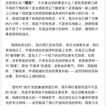
“现在”
光死死钉在
。今天最迫切的事是什么？是联系那家口碑
不错的干预机构？是去残联登记了解政策？还是确保一家人能吃
上口热饭？我把庞大的绝望拆解成具体到不能再小的行动：今
天，我成功拨通了机构的咨询电话；今天，我允许自己睡了完整
的六小时；今天，我放下所有焦虑，只是坐在地板上，静静陪着
孩子搭了十分钟积木。完成这些微小目标时，久违的、微弱的力
量感竟悄然滋生。
我很快意识到，
独自硬扛是条死路
。和丈夫彻夜长谈，我们
笨拙地分工，学着在彼此的崩溃时刻递上支撑。但真正让我感
到“被理解”的，是加入了一个线下的自闭症家长互助群。在那
里，没有客套的安慰，只有实实在在的经验分享、资源推荐和一
句“我懂”。那份“不孤单”的感觉，是救命的氧气。同时，我跑残
联，了解政策，申请能减轻负担的康复补贴——这些琐碎的实际
步骤，意外地让人感到踏实。
曾经对“成功”的想象被彻底打碎。我不再盯着那些遥不可及
的“应该”，而是学着用孩子的眼睛去看世界。他主动瞥来的那一
眼，他模仿我发出的一个模糊音节，他沉浸在自己兴趣里时那发
光的专注神情——这些都成了我心中值得庆祝的胜利。我努力去