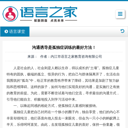
语言课堂
沟通诱导是孤独症训练的最好方法！
来源： 作者：内江市语言之家教育咨询有限公司
人是社会的人，社会则是人赖以生存，得以成长的“土壤”。孤独症儿童
特有的固执，极端的孤立、怪异的行为，把自己与群体隔离开了，生活在自
我围筑的“孤岛”中，给正常的教育秩序带来了障碍，其结果是加剧了智力缺
陷和思维障碍。这样的孩子，如何与他们实现良好的沟通，是实施行之有效
的教育的前提。为此，需要不断尝试着与他们交流，寻求最佳的沟通方式，
引导他们能自主、积极地投入到学习活动中来。
一、以唤起同感的相处方式，使孤独症儿童感到被接纳。
孤独症儿童把自己封闭在一个狭小的圈子内，独自享受，他们的内心不
丰富却很纯洁，他们吝啬向他人投去一束眼光，但会为一只小小的蚂蚁蹲上
半天，乐得呵呵直笑。由此，去发现孤独症儿童的喜好，保持一份童趣，领