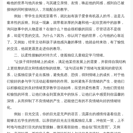
略他的世界与他共欢愉，与其建立亲情、友情，唤起他的同感，感到自己被
接纳的同时接纳别人，方能配合的教学。
例如：带学生去阅览室看书，就比如有孩子爱拿有机器人的书，这是儿
童本性的反映。到这一现象，就带着浓厚的兴趣和他一起欣赏画中的故事，
询问故事中的人物是谁？在做什么？他会很积极的回应，尽管话语不是很
多，却是可贵的交流。为什么？因为，你认同了他的世界，心与他的心靠近
了。又例如，经常主动和孩子谈他感兴趣的事情，他就会特来劲，有了愉悦
的交流，他就更愿意走进你的教导。
二、以柔性接触的对待方式，使孤独症儿童稳定学习情绪。
“让孩子得到情绪上的成长，满足他某些发展上的需要，并获得自我结构
上更统整的层次和情感控制的统整。”这句话诠释了情绪与发展间的密切关
系，让孤独症孩子走出孤独，避免焦虑、恐惧，得到情绪上的成长，对于他
们较好的参与学习活动起着独特的作用。如何避免不良情绪的产生，使他们
以积极稳定的良好情绪贯穿教学活动始终，应坚持柔性教育，为他们营造轻
松愉悦的环境，让他们体会到置身其中的快乐，让他们从中感受到你温馨的
深情，从而抑制了不良情绪的产生，还能使已有的不良情绪向好的情绪转
化。
例如：目光交流，你的目光是无声的语言，流露出的感情传递着信息，
能够左右学生的性情。以亲切的目光去注视孤独症儿童，冲他笑一笑，上不
时地与他进行目光的短暂接触，微笑着鼓励他，他会似“阳光普照”。又例